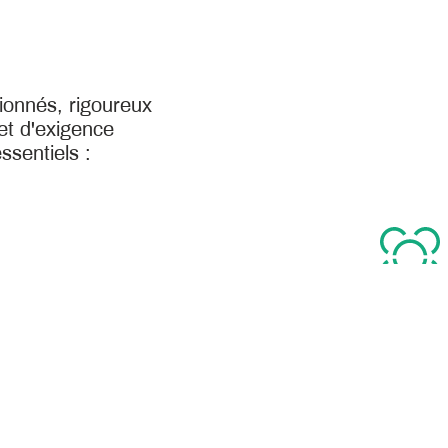
onnés, rigoureux
et d'exigence
ssentiels :
RESPO
'innovation est au cœur de nos
Nous nous 
ologique, marketing, de procédés
obtenue a
ence de solutions qui