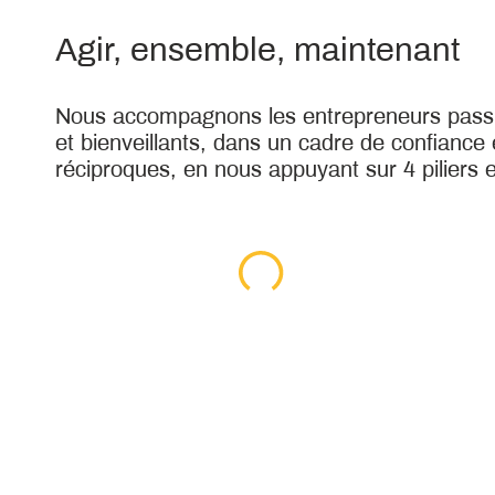
Agir, ensemble, maintenant
Nous accompagnons les entrepreneurs passi
et bienveillants, dans un cadre de confiance 
réciproques, en nous appuyant sur 4 piliers e
INNOVATION
À la fois une source et un moyen, l
investissements. Qu'elle soit techn
ou de services, elle permet l'émerg
façonneront le monde de demain.