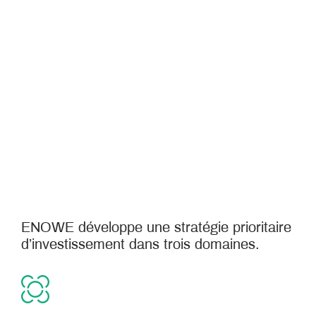
ENOWE est une structure d'investissement
et de conseil fondée par Hugues Souparis,
entrepreneur à l'origine d'une entreprise
industrielle de haute technologie, la société
Surys, fondée en 1984 sous le nom
d'Hologram. Industries.
ENOWE développe une stratégie prioritaire
d’investissement dans trois domaines.